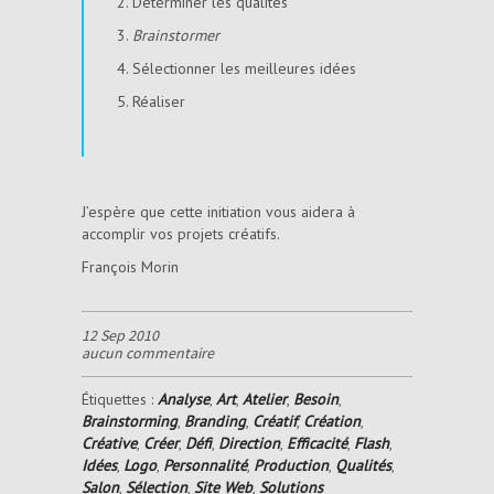
2. Déterminer les qualités
3.
Brainstormer
4. Sélectionner les meilleures idées
5. Réaliser
J’espère que cette initiation vous aidera à
accomplir vos projets créatifs.
François Morin
12 Sep 2010
aucun commentaire
Étiquettes :
Analyse
,
Art
,
Atelier
,
Besoin
,
Brainstorming
,
Branding
,
Créatif
,
Création
,
Créative
,
Créer
,
Défi
,
Direction
,
Efficacité
,
Flash
,
Idées
,
Logo
,
Personnalité
,
Production
,
Qualités
,
Salon
,
Sélection
,
Site Web
,
Solutions