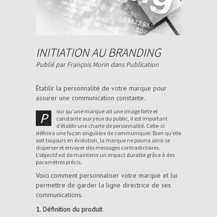
INITIATION AU BRANDING
Publié par François Morin dans
Publication
Établir la personnalité de votre marque pour
assurer une communication constante.
our qu’une marque ait une image forte et
P
constante aux yeux du public, il est important
d’établir une charte de personnalité. Celle-ci
définira une façon singulière de communiquer. Bien qu’elle
soit toujours en évolution, la marque ne pourra ainsi se
disperser et envoyer des messages contradictoires.
L’objectif est de maintenir un impact durable grâce à des
paramètres précis.
Voici comment personnaliser votre marque et lui
permettre de garder la ligne directrice de ses
communications.
1. Définition du produit