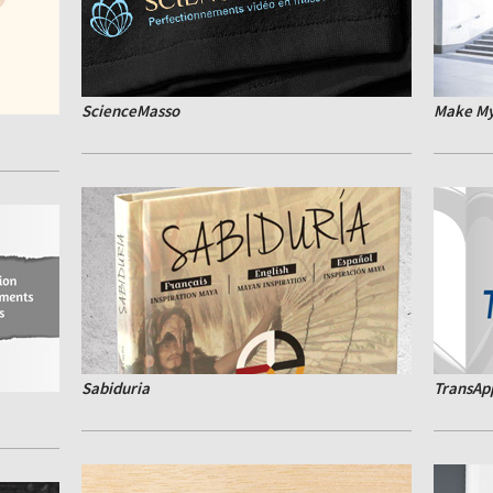
ScienceMasso
Make My
Sabiduria
TransAp